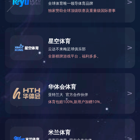
Company Profile
Honor
Plants